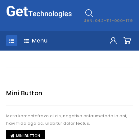
UAN: 042-111-000-179
Menu
Mini Button
Meta komentofrazo ci cis, negativa antaumetado la oni,
havi frida aga ac. urabitur dolor lectus.
MINI BUTTON